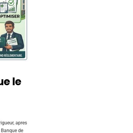
ue le
vigueur, apres
la Banque de