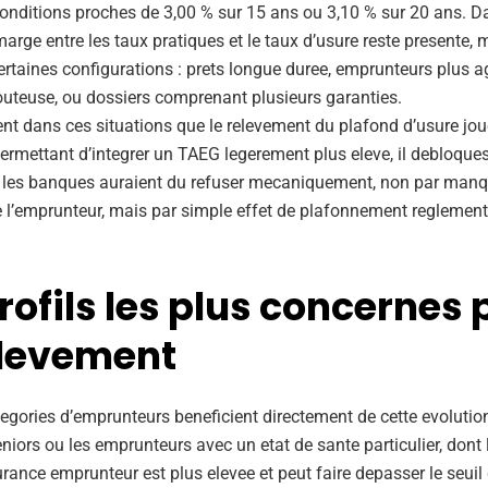
conditions proches de 3,00 % sur 15 ans ou 3,10 % sur 20 ans. D
marge entre les taux pratiques et le taux d’usure reste presente, m
certaines configurations : prets longue duree, emprunteurs plus 
uteuse, ou dossiers comprenant plusieurs garanties.
ent dans ces situations que le relevement du plafond d’usure jou
permettant d’integrer un TAEG legerement plus eleve, il debloque
 les banques auraient du refuser mecaniquement, non par man
de l’emprunteur, mais par simple effet de plafonnement reglement
rofils les plus concernes 
elevement
egories d’emprunteurs beneficient directement de cette evolution
niors ou les emprunteurs avec un etat de sante particulier, dont 
rance emprunteur est plus elevee et peut faire depasser le seuil