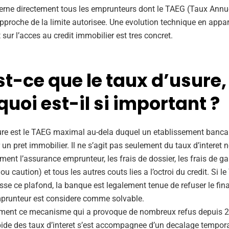
erne directement tous les emprunteurs dont le TAEG (Taux Annue
approche de la limite autorisee. Une evolution technique en appa
 sur l’acces au credit immobilier est tres concret.
t-ce que le taux d’usure,
uoi est-il si important ?
ure est le TAEG maximal au-dela duquel un etablissement bancai
un pret immobilier. Il ne s’agit pas seulement du taux d’interet n
ment l’assurance emprunteur, les frais de dossier, les frais de ga
u caution) et tous les autres couts lies a l’octroi du credit. Si l
sse ce plafond, la banque est legalement tenue de refuser le fi
prunteur est considere comme solvable.
ement ce mecanisme qui a provoque de nombreux refus depuis 2
ide des taux d’interet s’est accompagnee d’un decalage temporai