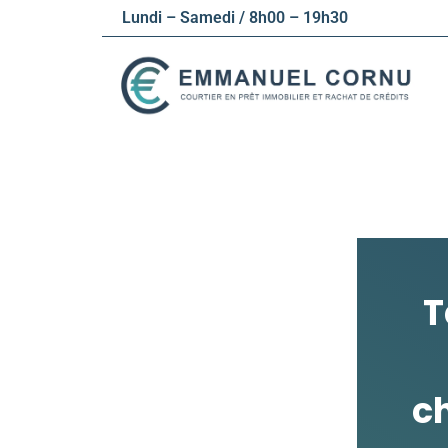
Aller
Lundi – Samedi / 8h00 – 19h30
au
contenu
T
c