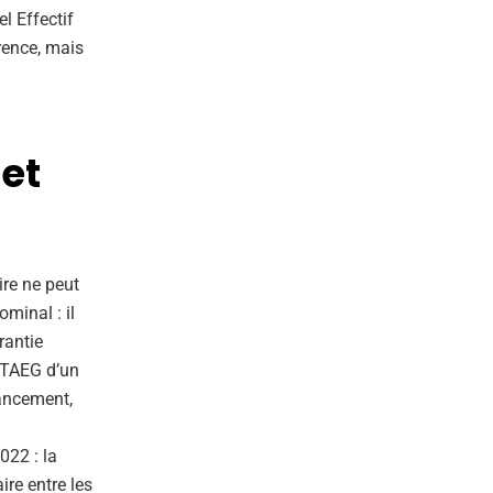
l Effectif
rence, mais
 et
re ne peut
ominal : il
rantie
e TAEG d’un
nancement,
022 : la
re entre les