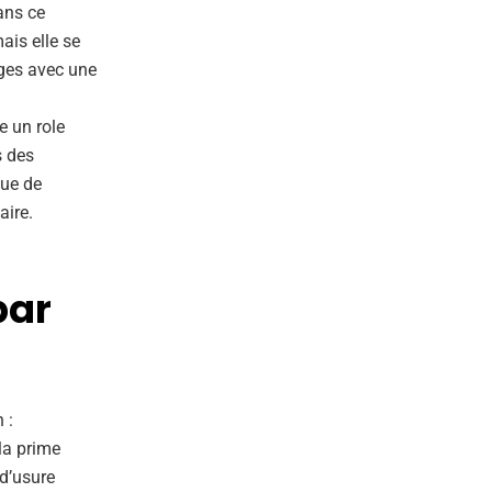
ans ce
ais elle se
ages avec une
e un role
s des
que de
aire.
par
 :
la prime
 d’usure