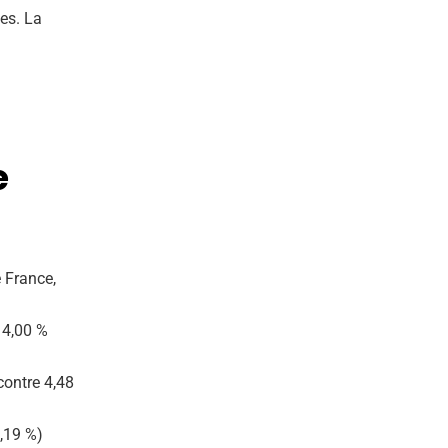
es. La
e
e France,
e 4,00 %
contre 4,48
5,19 %)