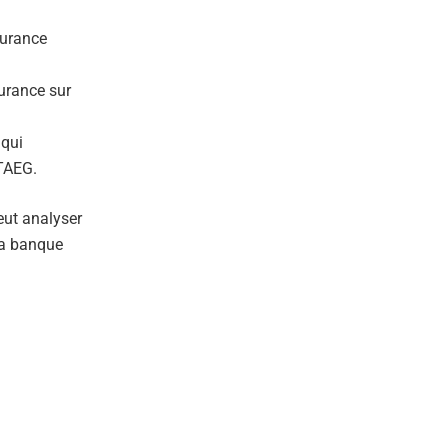
surance
urance sur
 qui
 TAEG.
ut analyser
la banque