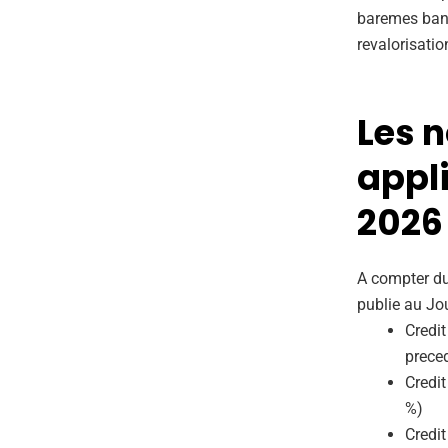
baremes banca
revalorisatio
Les 
appl
2026
A compter du 
publie au Jour
Credit
prece
Credit
%)
Credit