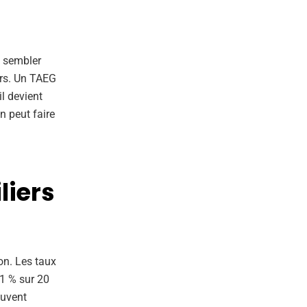
t sembler
ers. Un TAEG
il devient
n peut faire
liers
ion. Les taux
31 % sur 20
euvent