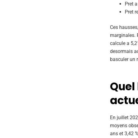
Pret a
Pret r
Ces hausses,
marginales. P
calcule a 5,21
desormais acc
basculer un 
Quel 
actue
En juillet 20
moyens obser
ans et 3,42 %