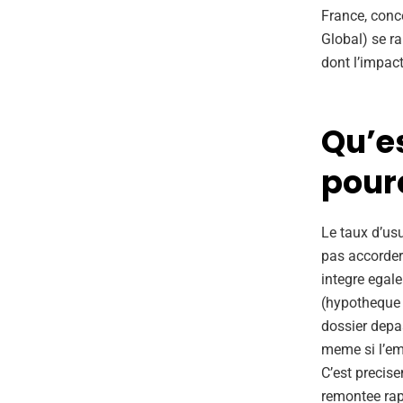
France, conc
Global) se r
dont l’impact
Qu’es
pourq
Le taux d’us
pas accorder 
integre egale
(hypotheque o
dossier depa
meme si l’em
C’est precis
remontee rap