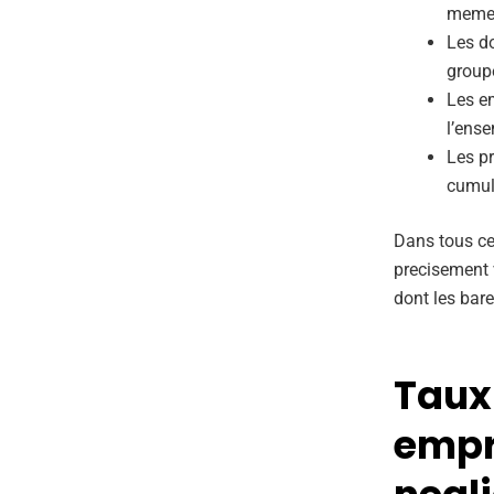
meme a
Les d
group
Les em
l’ense
Les pr
cumule
Dans tous ce
precisement v
dont les bare
Taux
empru